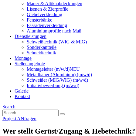
Mauer & Attikaabdeckungen
Lisenen & Zierprofile
Giebelverkleidung
Fensterbänke
Fassadenverkleidung
Aluminiumprofile nach Maß
Dienstleistungen
Schweißtechnik (WIG & MIG)
Sonderkantteile
Schneidtechnik
Montage
Stellenangebote
Montageleiter (m/w/d)
NEU
Metallbauer (Aluminium) (m/w/d)
Schweißer (MIG/WIG) (m/w/d)
Initiativbewerbung (m/w/d)
Galerie
Kontakt
Search
Projekt ANfragen
Wer stellt Gerüst/Zugang & Hebetechnik?