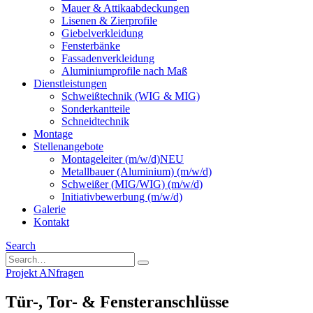
Mauer & Attikaabdeckungen
Lisenen & Zierprofile
Giebelverkleidung
Fensterbänke
Fassadenverkleidung
Aluminiumprofile nach Maß
Dienstleistungen
Schweißtechnik (WIG & MIG)
Sonderkantteile
Schneidtechnik
Montage
Stellenangebote
Montageleiter (m/w/d)
NEU
Metallbauer (Aluminium) (m/w/d)
Schweißer (MIG/WIG) (m/w/d)
Initiativbewerbung (m/w/d)
Galerie
Kontakt
Search
Projekt ANfragen
Tür-, Tor- & Fensteranschlüsse