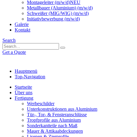
Montageleiter (m/w/d)
NEU
Metallbauer (Aluminium) (m/w/d)
Schweißer (MIG/WIG) (m/w/d)
Initiativbewerbung (m/w/d)
Galerie
Kontakt
Search
Get a Quote
Hauptmenü
Top-Navigation
Startseite
Über uns
Fertigung
Werbeschilder
Unterkonstruktionen aus Aluminium
Tür-, Tor- & Fensteranschlüsse
Tropfprofile aus Aluminium
Sonderkantteile nach Maß
Mauer & Attikaabdeckungen
Lisenen & Zierprofile