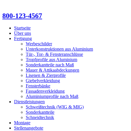
800-123-4567
Startseite
Über uns
Fertigung
Werbeschilder
Unterkonstruktionen aus Aluminium
Tür-, Tor- & Fensteranschlüsse
Tropfprofile aus Aluminium
Sonderkantteile nach Maß
Mauer & Attikaabdeckungen
Lisenen & Zierprofile
Giebelverkleidung
Fensterbänke
Fassadenverkleidung
Aluminiumprofile nach Maß
Dienstleistungen
Schweißtechnik (WIG & MIG)
Sonderkantteile
Schneidtechnik
Montage
Stellenangebote